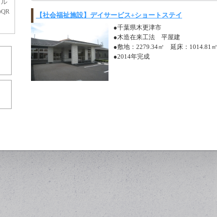
イル
QR
【社会福祉施設】デイサービス+ショートステイ
！
●千葉県木更津市
●木造在来工法 平屋建
●敷地：2279.34㎡ 延床：1014.81
●2014年完成