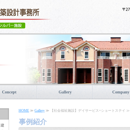
Concept
Gallery
Company
HOME
≫
Gallery
≫ 【社会福祉施設】デイサービス+ショートステイ ≫
事例紹介
オ建