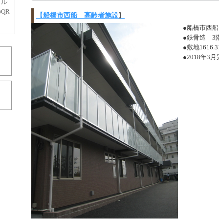
イル
QR
【船橋市西船 高齢者施設
】
！
●船橋市西船
●鉄骨造 3
●敷地1616.
●2018年3